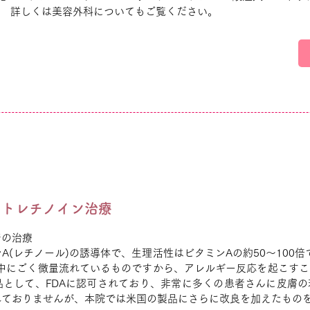
。 詳しくは美容外科についてもご覧ください。
るトレチノイン治療
着の治療
A(レチノール)の誘導体で、生理活性はビタミンAの約50～100倍
液中にごく微量流れているものですから、アレルギー反応を起こす
品として、FDAに認可されており、非常に多くの患者さんに皮膚
れておりませんが、本院では米国の製品にさらに改良を加えたもの