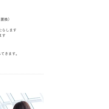
皮置換）
たらします
ます
れてきます。