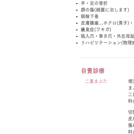
手・足の骨折
顔の傷(綺麗に治します)
眼瞼下垂
皮膚腫瘍…ホクロ(黒子)
腋臭症(ワキガ)
陥入爪・巻き爪・外反母
リハビリテーション(物理
自費診療
二重まぶた
埋
ま
二
料
切
皮
傷
料