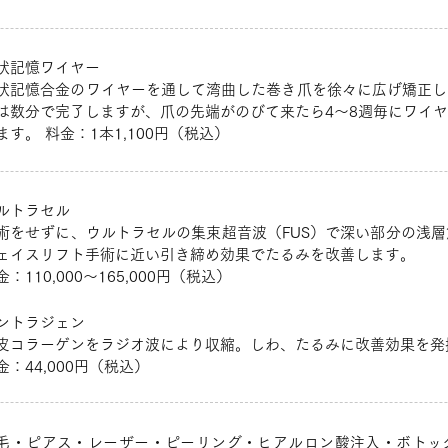
状記憶ワイヤー
状記憶合金のワイヤーを通して湾曲した巻き爪を徐々に広げ矯正し
は数分で完了しますが、爪の先端がのびて来たら4～8週毎にワイ
ます。 料金：1本1,100円（税込）
ルトラセル
術をせずに、ウルトラセルの集束超音波（FUS）で深い部分の浅
ェイスリフト手術に近い引き締め効果でたるみを改善します。
金：110,000～165,000円（税込）
ントラジェン
皮コラーゲンをラジオ波により収縮。しわ、たるみに改善効果を発
金：44,000円（税込）
毛・ピアス・レーザー・ピーリング・ヒアルロン酸注入・ボトッ