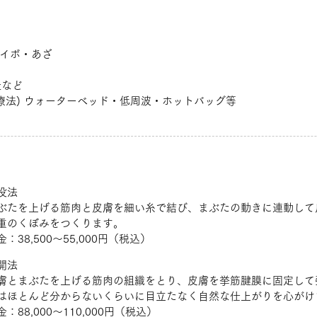
・イボ・あざ
趾など
療法) ウォーターベッド・低周波・ホットバッグ等
没法
ぶたを上げる筋肉と皮膚を細い糸で結び、まぶたの動きに連動して
重のくぼみをつくります。
金：38,500～55,000円（税込）
開法
膚とまぶたを上げる筋肉の組織をとり、皮膚を挙筋腱膜に固定して
はほとんど分からないくらいに目立たなく自然な仕上がりを心がけ
金：88,000～110,000円（税込）