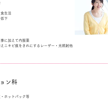
燥
な食生活
の低下
食事に加えて内服薬
抑えニキビ痕をきれにするレーザー・光照射他
ョン科
波・ホットパック等