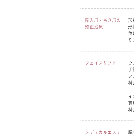
陥入爪・巻き爪の
形
矯正治療
形
体
り
フェイスリフト
ウ
手
フ
料
イ
真
料
メディカルエステ
脱