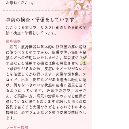
お尋ねください。
事前の検査・準備をしています
起こりうる症状や、リスク回避のため事前の問
診・検査・準備をしています。
痩身機器
一般的に痩身機器は基本的に脂肪層の厚い場所
に使うべきものですから、皮膚の薄い場所や粘
膜などへの使用はいたしません。超音波やラジ
オ波などを使用する機器は傷を悪化させてしま
う可能性があるため、皮膚にダメージがないこ
とを確認してから行います。火傷や切り傷、ケ
ロイド、出血、炎症などがある場所は絶対に避
け、何もないきれいな状態の皮膚に器具を当て
るようにしています。妊娠中の方や、お子さ
ん、ご高齢の方、病気の治療中の方など使用が
適していない場合もあります 乾燥した肌に直接
器具を当てると火傷やケガをするおそれのある
機器は、必ずジェルなどを塗り皮膚の準備をし
ます。
レーザー機器